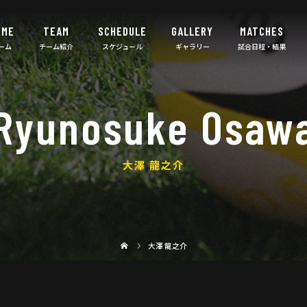
OME
TEAM
SCHEDULE
GALLERY
MATCHES
Ryunosuke Osaw
大澤 龍之介
大澤 龍之介