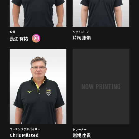
監督
ヘッドコーチ
片桐 康策
長江 有祐
コーチングアドバイザー
トレーナー
Chris Milsted
岩橋 由貴