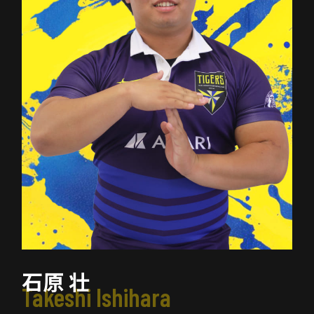
石原 壮
Takeshi Ishihara