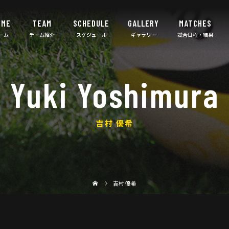
OME
TEAM
SCHEDULE
GALLERY
MATCHES
Yuki Yoshimura
吉村 優希
吉村 優希