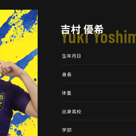
吉村 優希
Yuki Yoshi
生年月日
身長
体重
出身高校
学部