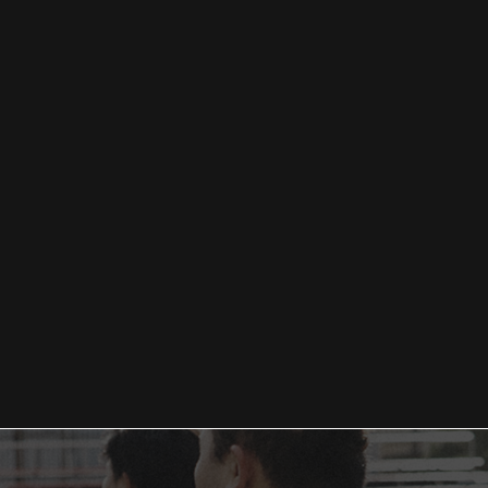
大学ラグビー部、初戦に挑む！🔥
中部電力ラグビー部さんと合同練習
,
,
,
.22
お知らせ
練習の様子
試合情
2025.09.20
お知らせ
練習の様子