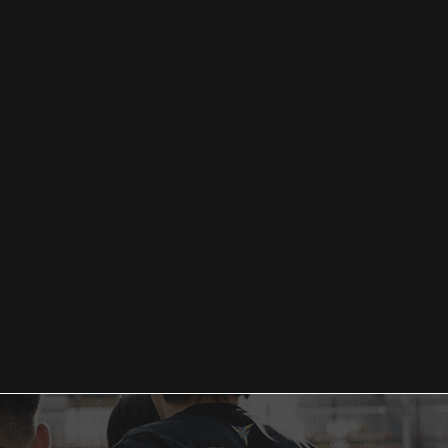
【試合報告】 VS朝日大学（カネスエカップ
🔥中部
1回戦）
,
2025.09.22
お知らせ
試合情報
2025.09
報