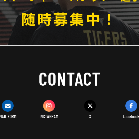
随時募集中！
CONTACT
MAIL FORM
INSTAGRAM
X
faceboo