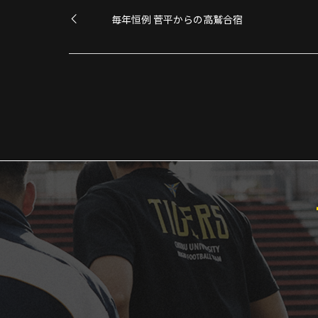
毎年恒例 菅平からの高鷲合宿